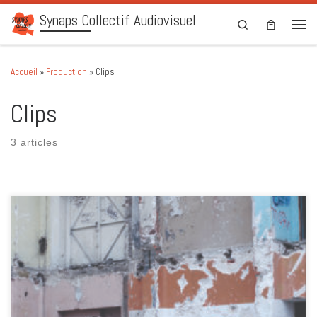
Synaps Collectif Audiovisuel
Skip to content
Search
Men
Accueil
»
Production
»
Clips
Clips
3 articles