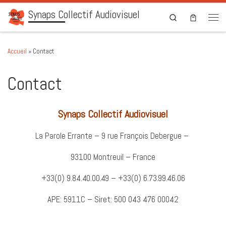
Synaps Collectif Audiovisuel
Skip to content
Search
Men
Accueil
»
Contact
Contact
Synaps Collectif Audiovisuel
La Parole Errante – 9 rue François Debergue –
93100 Montreuil – France
+33(0) 9.84.40.00.49 – +33(0) 6.73.99.46.06
APE: 5911C – Siret: 500 043 476 00042