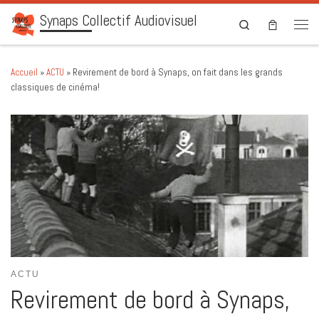
Synaps Collectif Audiovisuel
Skip to content
Search
Men
Accueil
»
ACTU
»
Revirement de bord à Synaps, on fait dans les grands
classiques de cinéma!
ACTU
Revirement de bord à Synaps,