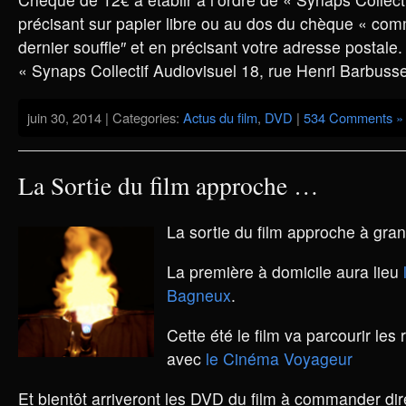
précisant sur papier libre ou au dos du chèque « c
dernier souffle″ et en précisant votre adresse postale.
« Synaps Collectif Audiovisuel 18, rue Henri Barbuss
juin 30, 2014 | Categories:
Actus du film
,
DVD
|
534 Comments »
La Sortie du film approche …
La sortie du film approche à gr
La première à domicile aura lieu
l
Bagneux
.
Cette été le film va parcourir les
avec
le Cinéma Voyageur
Et bientôt arriveront les DVD du film à commander di