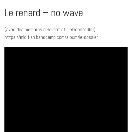
Le renard – no wave
(avec des membres d’Heimat et Télédente666)
https://midifish.bandcamp.com/album/le-dossier