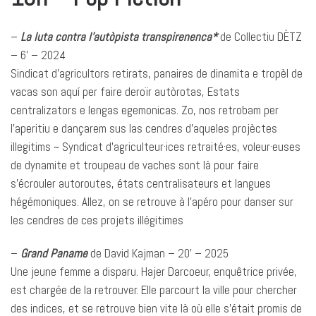
–
La luta contra l’autòpista transpirenenca*
de Collectiu DÈTZ
– 6’ – 2024
Sindicat d’agricultors retirats, panaires de dinamita e tropèl de
vacas son aquí per faire deroïr autòrotas, Estats
centralizators e lengas egemonicas. Zo, nos retrobam per
l’aperitiu e dançarem sus las cendres d’aqueles projèctes
illegitims ~ Syndicat d’agriculteur·ices retraité·es, voleur·euses
de dynamite et troupeau de vaches sont là pour faire
s’écrouler autoroutes, états centralisateurs et langues
hégémoniques. Allez, on se retrouve à l’apéro pour danser sur
les cendres de ces projets illégitimes
–
Grand Paname
de David Kajman – 20’ – 2025
Une jeune femme a disparu. Hajer Darcoeur, enquêtrice privée,
est chargée de la retrouver. Elle parcourt la ville pour chercher
des indices, et se retrouve bien vite là où elle s’était promis de