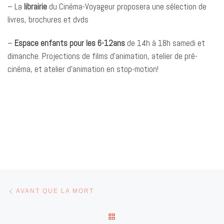
– La
librairie
du Cinéma-Voyageur proposera une sélection de
livres, brochures et dvds
–
Espace enfants pour les 6-12ans
de 14h à 18h samedi et
dimanche. Projections de films d’animation, atelier de pré-
cinéma, et atelier d’animation en stop-motion!
Parcourir les articles
Article précédent
AVANT QUE LA MORT
RETOUR À LA LISTE DES 