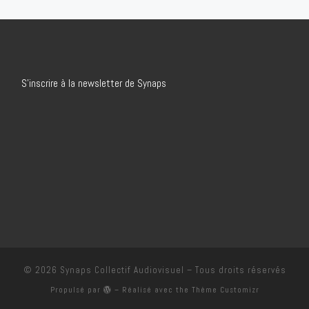
S’inscrire à la newsletter de Synaps
© 2026
Synaps Collectif Audiovisuel
– Tous droits réservés
Propulsé par
– Réalisé avec the
Thème Customizr