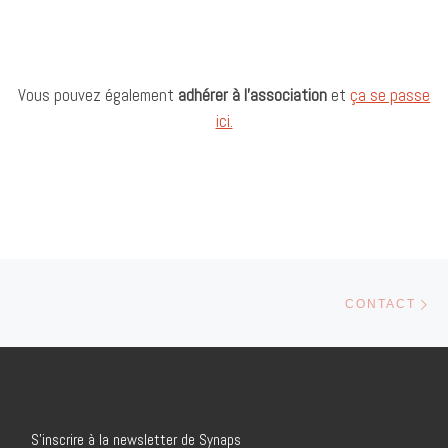
Vous pouvez également
adhérer à l’association
et
ça se passe
ici.
Parcourir les articles
Art
CONTACT
S’inscrire à la newsletter de Synaps