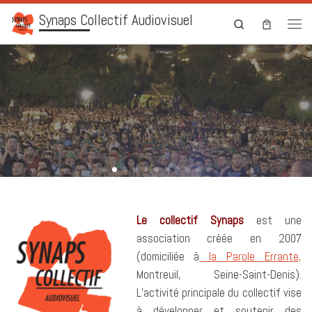
Synaps Collectif Audiovisuel
Skip to content
Search
Men
Le collectif Synaps
est une
association créée en 2007
(domiciliée à
la Parole Errante,
Montreuil, Seine-Saint-Denis).
L’activité principale du collectif vise
à développer et soutenir des