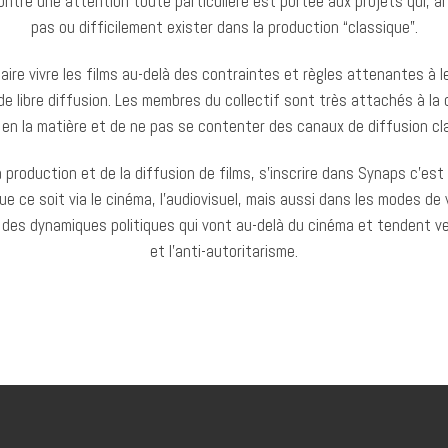
 contre une attention toute particulière est portée aux projets qui
pas ou difficilement exister dans la production “classique”.
aire vivre les films au-delà des contraintes et règles attenantes à 
de libre diffusion. Les membres du collectif sont très attachés à la 
en la matière et de ne pas se contenter des canaux de diffusion cl
production et de la diffusion de films, s’inscrire dans Synaps c’est p
ce soit via le cinéma, l’audiovisuel, mais aussi dans les modes de vie
 des dynamiques politiques qui vont au-delà du cinéma et tendent v
et l’anti-autoritarisme.