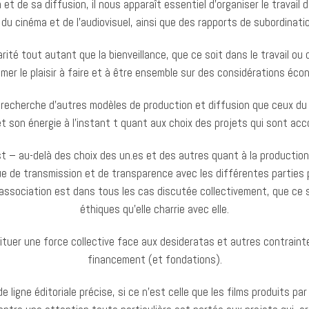
 et de sa diffusion, il nous apparaît essentiel d’organiser le travai
 du cinéma et de l’audiovisuel, ainsi que des rapports de subordinatio
darité tout autant que la bienveillance, que ce soit dans le travail o
primer le plaisir à faire et à être ensemble sur des considérations éc
ne recherche d’autres modèles de production et diffusion que ceux du
 et son énergie à l’instant t quant aux choix des projets qui sont a
st – au-delà des choix des un.es et des autres quant à la production 
que de transmission et de transparence avec les différentes parties
’association est dans tous les cas discutée collectivement, que ce 
éthiques qu’elle charrie avec elle.
nstituer une force collective face aux desideratas et autres contrain
financement (et fondations).
e ligne éditoriale précise, si ce n’est celle que les films produits pa