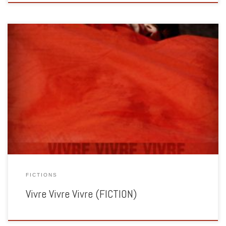
FICTIONS
Vivre Vivre Vivre (FICTION)