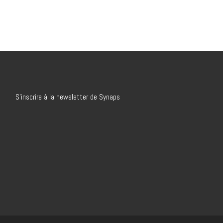
S’inscrire à la newsletter de Synaps