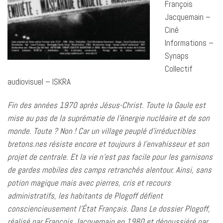
François
Jacquemain –
Ciné
Informations –
Synaps
Collectif
audiovisuel – ISKRA
Fin des années 1970 après Jésus-Christ. Toute la Gaule est
mise au pas de la suprématie de l’énergie nucléaire et de son
monde. Toute ? Non ! Car un village peuplé d’irréductibles
bretons.nes résiste encore et toujours à l’envahisseur
et son
projet de centrale
. Et la vie n’est pas facile pour les garnisons
de gardes mobiles des camps retranchés alentour. Ainsi, sans
potion magique mais avec pierres, cris et recours
administratifs, les habitants de Plogoff défient
consciencieusement l’État Français. Dans Le dossier Plogoff,
réalisé par François Jacquemain en 1980 et dépoussiéré par