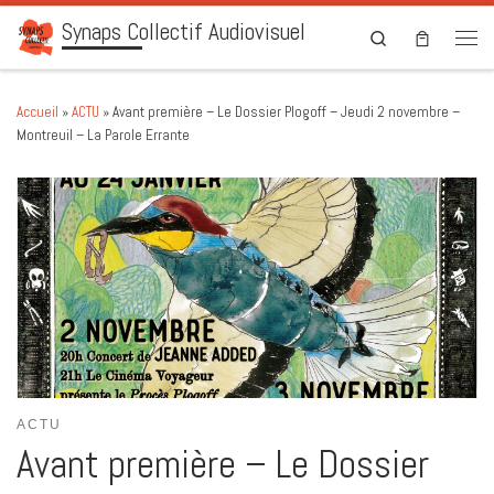
Synaps Collectif Audiovisuel
Skip to content
Search
Men
Accueil
»
ACTU
»
Avant première – Le Dossier Plogoff – Jeudi 2 novembre –
Montreuil – La Parole Errante
ACTU
Avant première – Le Dossier