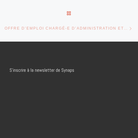
RETOUR À LA LISTE DES 
Art
OFFRE D’EMPLOI CHARGÉ-E D’ADMINISTRATION ET COMPTABLE
S’inscrire à la newsletter de Synaps