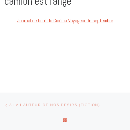
camion est rangé
Journal de bord du Cinéma Voyageur de septembre
Parcourir les articles
Article précédent
A LA HAUTEUR DE NOS DÉSIRS (FICTION)
RETOUR À LA LISTE DES 
Art