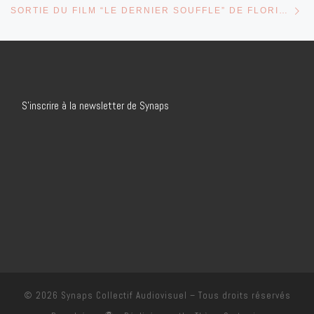
SORTIE DU FILM “LE DERNIER SOUFFLE” DE FLORIAN DEBU
S’inscrire à la newsletter de Synaps
© 2026
Synaps Collectif Audiovisuel
– Tous droits réservés