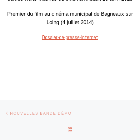
Premier du film au cinéma municipal de Bagneaux sur
Loing (4 juillet 2014)
Dossier-de-presse-Internet
Parcourir les articles
Article précédent
NOUVELLES BANDE DÉMO
RETOUR À LA LISTE DES 
Art