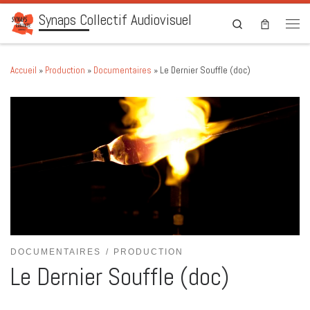
Synaps Collectif Audiovisuel
Skip to content
Search
Men
Accueil
»
Production
»
Documentaires
»
Le Dernier Souffle (doc)
DOCUMENTAIRES
PRODUCTION
Le Dernier Souffle (doc)