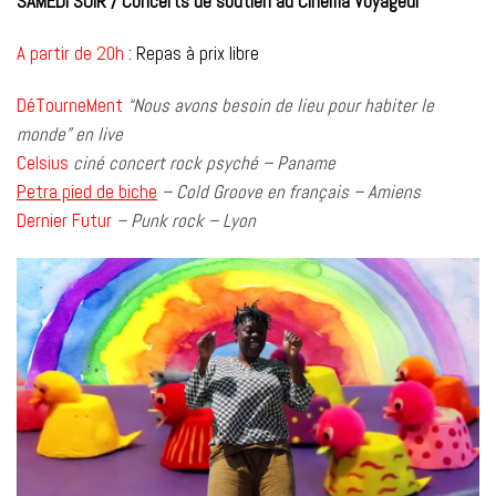
SAMEDI SOIR / Concerts de soutien au Cinéma Voyageur
A partir de 20h
: Repas à prix libre
DéTourneMent
“Nous avons besoin de lieu pour habiter le
monde” en live
Celsius
ciné concert rock psyché – Paname
Petra pied de biche
– Cold Groove en français – Amiens
Dernier Futur
– Punk rock – Lyon