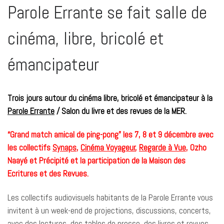
Parole Errante se fait salle de
cinéma, libre, bricolé et
émancipateur
Trois jours autour du cinéma libre, bricolé et émancipateur à la
Parole Errante
/ Salon du livre et des revues de la MER.
“Grand match amical de ping-pong” les 7, 8 et 9 décembre avec
les collectifs
Synaps
,
Cinéma Voyageur
,
Regarde à Vue
, Ozho
Naayé et Précipité et la participation de la Maison des
Ecritures et des Revues.
Les collectifs audiovisuels habitants de la Parole Errante vous
invitent à un week-end de projections, discussions, concerts,
avec des lectures, des tables de presse, des livres et revues