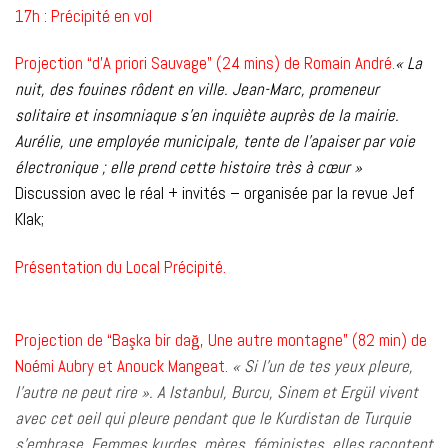
17h : Précipité en vol
Projection “d’A priori Sauvage” (24 mins) de Romain André.
« La
nuit, des fouines rôdent en ville. Jean-Marc, promeneur
solitaire et insomniaque s’en inquiète auprès de la mairie.
Aurélie, une employée municipale, tente de l’apaiser par voie
électronique ; elle prend cette histoire très à cœur »
Discussion avec le réal + invités – organisée par la revue Jef
Klak;
Présentation du Local Précipité.
Projection de “Başka bir dağ, Une autre montagne” (82 min) de
Noémi Aubry et Anouck Mangeat.
« Si l’un de tes yeux pleure,
l’autre ne peut rire ». A Istanbul, Burcu, Sinem et Ergül vivent
avec cet oeil qui pleure pendant que le Kurdistan de Turquie
s’embrase. Femmes kurdes, mères, féministes, elles racontent