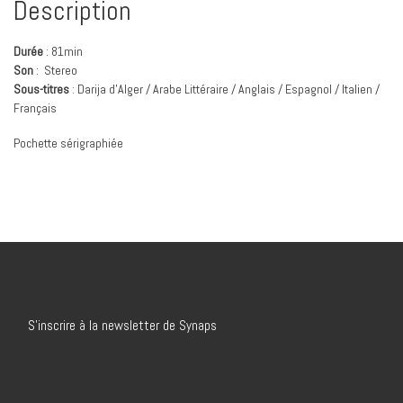
Description
Durée
: 81min
Son
: Stereo
Sous-titres
: Darija d’Alger / Arabe Littéraire / Anglais / Espagnol / Italien /
Français
Pochette sérigraphiée
S’inscrire à la newsletter de Synaps