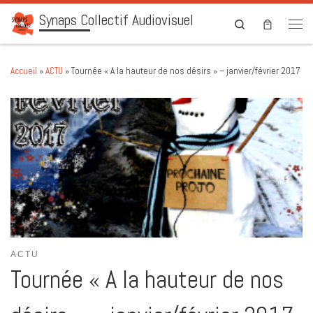
Synaps Collectif Audiovisuel
Skip to content
Search
Men
Accueil
»
ACTU
»
Tournée « A la hauteur de nos désirs » – janvier/février 2017
ACTU
Tournée « A la hauteur de nos