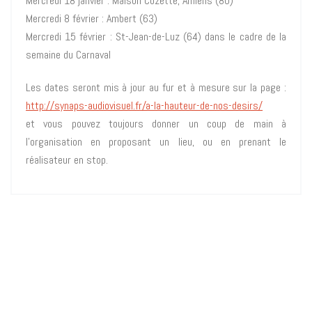
Mercredi 18 janvier : Maison Cozette, Amiens (80)
Mercredi 8 février : Ambert (63)
Mercredi 15 février : St-Jean-de-Luz (64) dans le cadre de la
semaine du Carnaval
Les dates seront mis à jour au fur et à mesure sur la page :
http://synaps-audiovisuel.fr/a-la-hauteur-de-nos-desirs/
et vous pouvez toujours donner un coup de main à
l’organisation en proposant un lieu, ou en prenant le
réalisateur en stop.