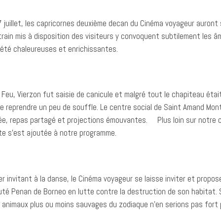
17 juillet, les capricornes deuxième decan du Cinéma voyageur auront 
train mis à disposition des visiteurs y convoquent subtilement les â
 été chaleureuses et enrichissantes.
 Feu, Vierzon fut saisie de canicule et malgré tout le chapiteau étai
e reprendre un peu de souffle. Le centre social de Saint Amand Mon
rée, repas partagé et projections émouvantes. Plus loin sur notre 
ate s’est ajoutée à notre programme.
er invitant à la danse, le Cinéma voyageur se laisse inviter et pro
é Penan de Borneo en lutte contre la destruction de son habitat. Si
et animaux plus ou moins sauvages du zodiaque n’en serions pas fort