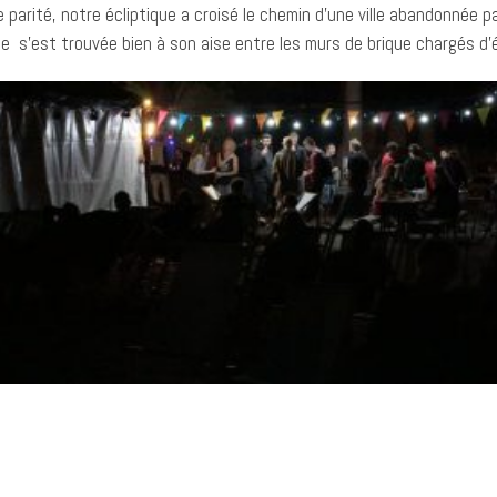
arité, notre écliptique a croisé le chemin d’une ville abandonnée par
 s’est trouvée bien à son aise entre les murs de brique chargés d’én