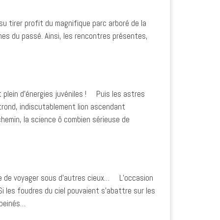
su tirer profit du magnifique parc arboré de la
mes du passé. Ainsi, les rencontres présentes,
t plein d’énergies juvéniles ! Puis les astres
trond, indiscutablement lion ascendant
chemin, la science ô combien sérieuse de
pose de voyager sous d’autres cieux… L’occasion
 les foudres du ciel pouvaient s’abattre sur les
 peinés…