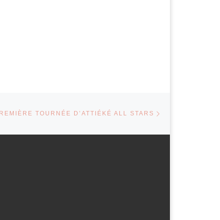
Article suivant
ARTICLES
REMIÈRE TOURNÉE D’ATTIÉKÉ ALL STARS