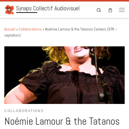
Synaps Collectif Audiovisuel
Skip to content
Search
Men
Accueil
»
Collaborations
»
Noémie Lamour & the Tatanos Cesters (EPK –
captation)
COLLABORATIONS
Noémie Lamour & the Tatanos