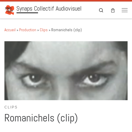
Synaps Collectif Audiovisuel
Skip to content
Search
Men
Accueil
»
Production
»
Clips
»
Romanichels (clip)
CLIPS
Romanichels (clip)