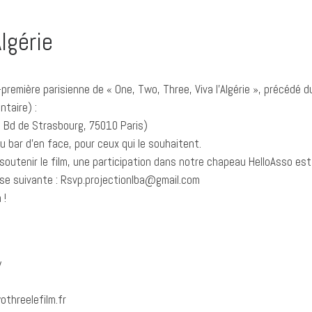
Algérie
première parisienne de « One, Two, Three, Viva l’Algérie », précédé
ntaire) :
39 Bd de Strasbourg, 75010 Paris)
u bar d’en face, pour ceux qui le souhaitent.
soutenir le film, une participation dans notre chapeau HelloAsso e
sse suivante : Rsvp.projectionlba@gmail.com
 !
/
othreelefilm.fr