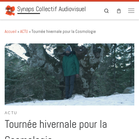
Synaps Collectif Audiovisuel
Skip to content
Search
Men
Accueil
»
ACTU
»
Tournée hivernale pour la Cosmologie
ACTU
Tournée hivernale pour la