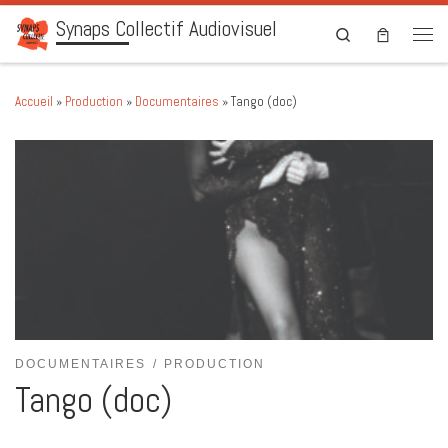
Synaps Collectif Audiovisuel
Skip to content
Search
Men
Accueil
»
Production
»
Documentaires
»
Tango (doc)
DOCUMENTAIRES
PRODUCTION
Tango (doc)