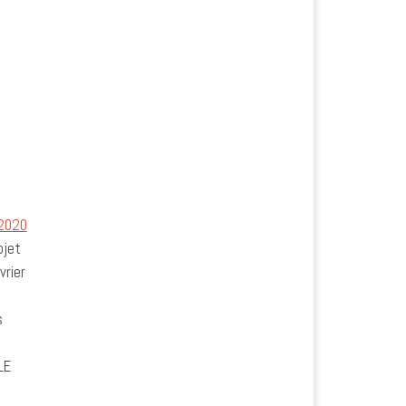
 2020
ojet
vrier
s
8
LE