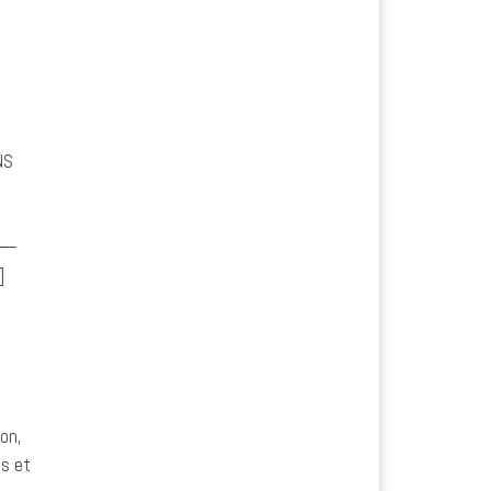
UNS
—
]
on,
es et