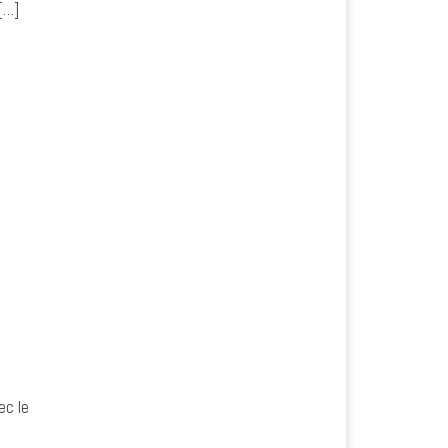
[…]
ec le
l