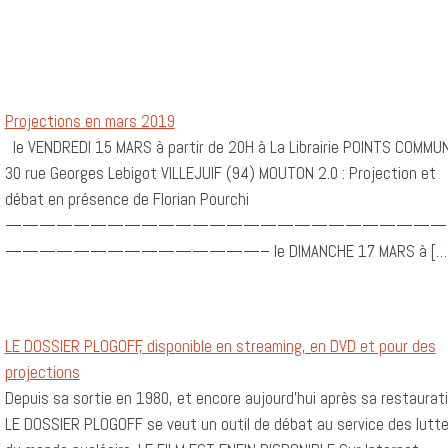
Projections en mars 2019
le VENDREDI 15 MARS à partir de 20H à La Librairie POINTS COMM
30 rue Georges Lebigot VILLEJUIF (94) MOUTON 2.0 : Projection et
débat en présence de Florian Pourchi
——————————————————————————
———————————————– le DIMANCHE 17 MARS à […
LE DOSSIER PLOGOFF, disponible en streaming, en DVD et pour des
projections
Depuis sa sortie en 1980, et encore aujourd’hui après sa restaurati
LE DOSSIER PLOGOFF se veut un outil de débat au service des lutt