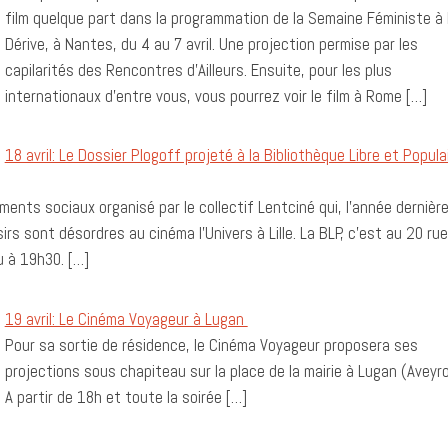
film quelque part dans la programmation de la Semaine Féministe à 
Dérive, à Nantes, du 4 au 7 avril. Une projection permise par les
capilarités des Rencontres d’Ailleurs. Ensuite, pour les plus
internationaux d’entre vous, vous pourrez voir le film à Rome […]
18 avril: Le Dossier Plogoff projeté à la Bibliothèque Libre et Popula
nts sociaux organisé par le collectif Lentciné qui, l’année dernière
irs sont désordres au cinéma l’Univers à Lille. La BLP, c’est au 20 rue
eu à 19h30. […]
19 avril: Le Cinéma Voyageur à Lugan
Pour sa sortie de résidence, le Cinéma Voyageur proposera ses
projections sous chapiteau sur la place de la mairie à Lugan (Aveyro
A partir de 18h et toute la soirée […]