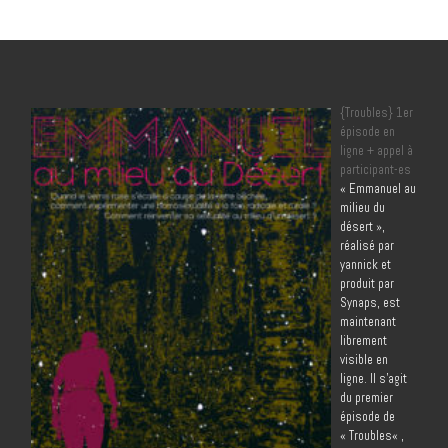
{Troubles} 1er
épisode en
ligne + appel à
participant-es
« Emmanuel au
milieu du
désert »,
réalisé par
yannick et
produit par
Synaps, est
maintenant
librement
visible en
ligne. Il s’agit
du premier
épisode de
« Troubles« ,