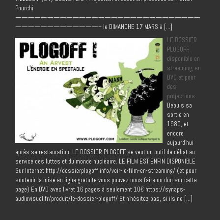
Pourchi
—————————————————————————————
—————————————– le DIMANCHE 17 MARS à […]
LE DOSSIER
PLOGOFF,
disponible en
streaming, en
DVD et pour
des
projections
Depuis sa
sortie en
1980, et
encore
aujourd’hui
après sa restauration, LE DOSSIER PLOGOFF se veut un outil de débat au
service des luttes et du monde nucléaire. LE FILM EST ENFIN DISPONIBLE
Sur Internet http://dossierplogoff.info/voir-le-film-en-streaming/ (et pour
soutenir la mise en ligne gratuite vous pouvez nous faire un don sur cette
page) En DVD avec livret 16 pages à seulement 10€ https://synaps-
audiovisuel.fr/produit/le-dossier-plogoff/ Et n’hésitez pas, si ils ne […]