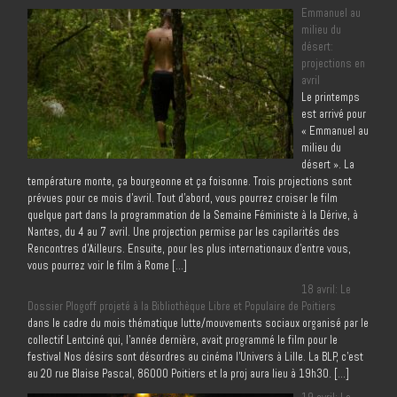
Emmanuel au
milieu du
désert:
projections en
avril
Le printemps
est arrivé pour
« Emmanuel au
milieu du
désert ». La
température monte, ça bourgeonne et ça foisonne. Trois projections sont
prévues pour ce mois d’avril. Tout d’abord, vous pourrez croiser le film
quelque part dans la programmation de la Semaine Féministe à la Dérive, à
Nantes, du 4 au 7 avril. Une projection permise par les capilarités des
Rencontres d’Ailleurs. Ensuite, pour les plus internationaux d’entre vous,
vous pourrez voir le film à Rome […]
18 avril: Le
Dossier Plogoff projeté à la Bibliothèque Libre et Populaire de Poitiers
dans le cadre du mois thématique lutte/mouvements sociaux organisé par le
collectif Lentciné qui, l’année dernière, avait programmé le film pour le
festival Nos désirs sont désordres au cinéma l’Univers à Lille. La BLP, c’est
au 20 rue Blaise Pascal, 86000 Poitiers et la proj aura lieu à 19h30. […]