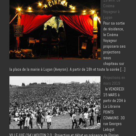
19 avril: Le
Cinéma
Voyageur à
Lugan
Pour sa sortie
de résidence,
le Cinéma
Voyageur
proposera ses
projections
sous
chapiteau sur
la place de la mairie à Lugan (Aveyron). A partir de 18h et toute la soirée […]
Projections en
mars 2019
le VENDREDI
15 MARS à
partir de 20H à
La Librairie
POINTS
COMMUNS 30
rue Georges
Lebigot
VILLEJUIF (94) MOUTON 2.0 : Projection et débat en présence de Florian