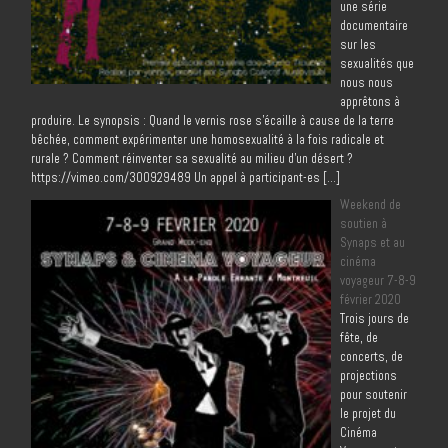
une série
documentaire
sur les
sexualités que
nous nous
apprêtons à
produire. Le synopsis : Quand le vernis rose s’écaille à cause de la terre
bêchée, comment expérimenter une homosexualité à la fois radicale et
rurale ? Comment réinventer sa sexualité au milieu d’un désert ?
https://vimeo.com/300929489 Un appel à participant-es […]
Weekend de
soutien à
Synaps et au
cinéma
voyageur 7-8-9
février 2020
Trois jours de
fête, de
concerts, de
projections
pour soutenir
le projet du
Cinéma