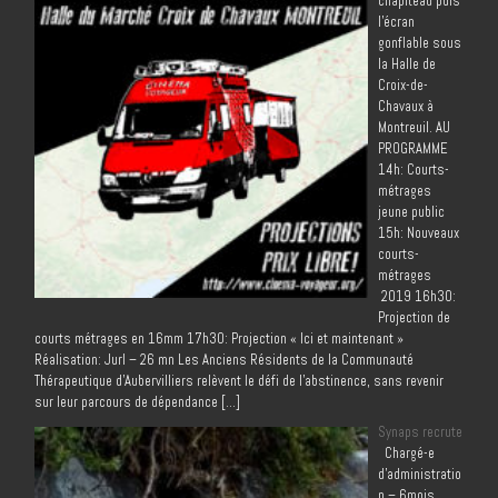
chapiteau puis
l’écran
gonflable sous
la Halle de
Croix-de-
Chavaux à
Montreuil. AU
PROGRAMME
14h: Courts-
métrages
jeune public
15h: Nouveaux
courts-
métrages
2019 16h30:
Projection de
courts métrages en 16mm 17h30: Projection « Ici et maintenant »
Réalisation: Jurl – 26 mn Les Anciens Résidents de la Communauté
Thérapeutique d’Aubervilliers relèvent le défi de l’abstinence, sans revenir
sur leur parcours de dépendance […]
Synaps recrute
Chargé-e
d’administratio
n – 6mois