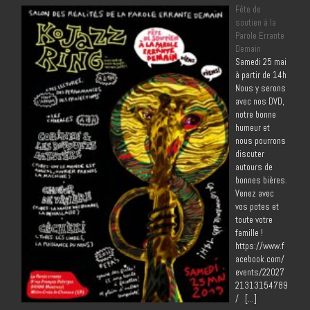
Fête de
soutien à la
Parole Errante
Demain
Samedi 25 mai
à partir de 14h
Nous y serons
avec nos DVD,
notre bonne
humeur et
nous pourrons
discuter
autours de
bonnes bières.
Venez avec
vos potes et
toute votre
famille !
https://www.f
acebook.com/
events/22027
21313154789
/ […]