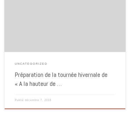
Toujours rêvé d’un film de fiction qui se déroulerait dans l’univers des
squats? D’une performance cinématographique où les acteurs et actrices
chuchotent pendant 73 minutes éclairés à la frontale ? De discuter avec
des personnes qui font des long-métrages pour 2000 euros avec du
saumon sur la table régie ? La tournée hivernale d’ »A la [...]
UNCATEGORIZED
Préparation de la tournée hivernale de
« A la hauteur de …
Publié
décembre 7, 2016