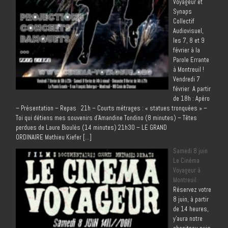
Voyageur et
Synaps
Collectif
Audiovisuel,
les 7, 8 et 9
février à la
Parole Errante
à Montreuil !
Vendredi 7
février A partir
de 18h : Apéro
– Présentation – Repas 21h – Courts métrages : « statues tronquées » –
Toi qui détiens mes souvenirs d’Amandine Tondino (8 minutes) – Têtes
perdues de Laure Bioulès (14 minutes) 21h30 – LE GRAND
ORDINAIRE Mathieu Kiefer […]
Samedi 8 juin
Le Cinéma
Voyageur à
Montreuil
Réservez votre
8 juin, à partir
de 14 heures,
y’aura notre