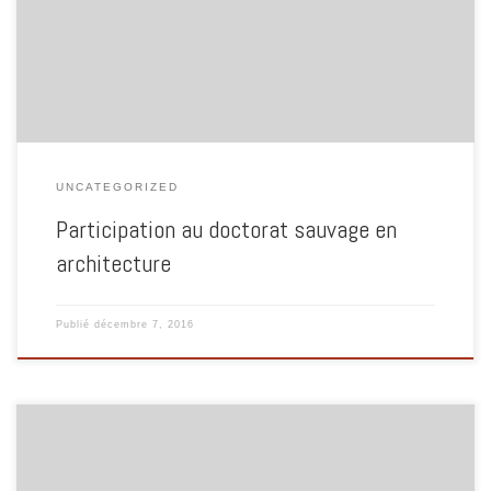
d’entretenir des bonnes relations avec eux le reste de l’année. Amis
Rouennais-es, normand-es de tous bords, on vient donc s’incruster dans le
[...]
UNCATEGORIZED
Participation au doctorat sauvage en
architecture
Publié
décembre 7, 2016