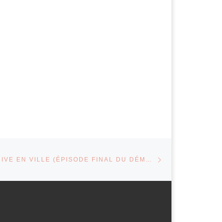
Article suivant
ARTICLES
QUAND ON ARRIVE EN VILLE (ÉPISODE FINAL DU DÉMÉNAGEMENT DE SYNAPS)