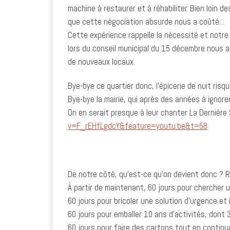
machine à restaurer et à réhabiliter. Bien loin 
que cette négociation absurde nous a coûté…
Cette expérience rappelle la nécessité et notre
lors du conseil municipal du 15 décembre nous a
de nouveaux locaux.
Bye-bye ce quartier donc, l’épicerie de nuit ris
Bye-bye la mairie, qui après des années à igno
On en serait presque à leur chanter La Dernièr
v=F_rEHfLgdcY&feature=youtu.be&t=58
De notre côté, qu’est-ce qu’on devient donc ? 
À partir de maintenant, 60 jours pour chercher u
60 jours pour bricoler une solution d’urgence et
60 jours pour emballer 10 ans d’activités, dont 
60 jours pour faire des cartons tout en contin