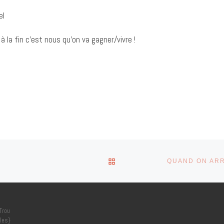
el
à la fin c’est nous qu’on va gagner/vivre !
RETOUR À LA LISTE DES 
Trou
les}