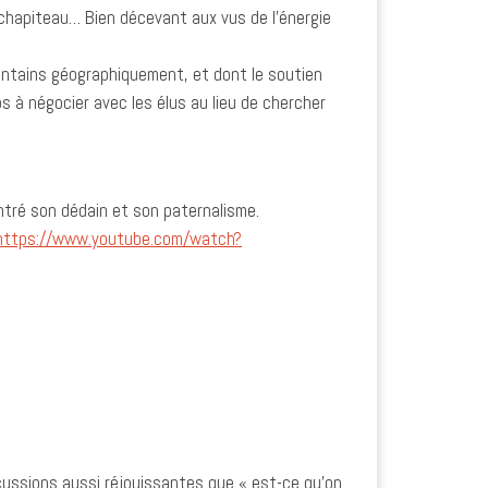
e chapiteau… Bien décevant aux vus de l’énergie
ointains géographiquement, et dont le soutien
s à négocier avec les élus au lieu de chercher
ntré son dédain et son paternalisme.
https://www.youtube.com/watch?
cussions aussi réjouissantes que « est-ce qu’on