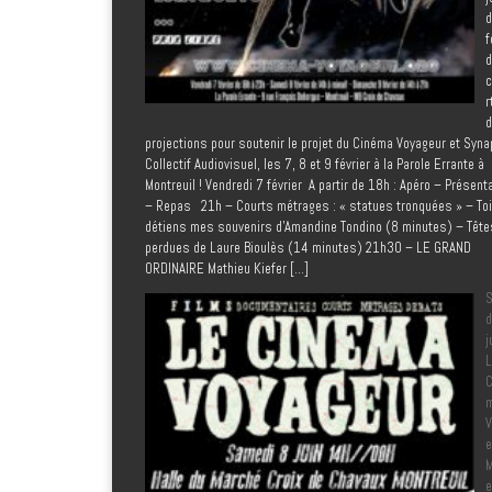
d
f
d
c
r
d
projections pour soutenir le projet du Cinéma Voyageur et Syn
Collectif Audiovisuel, les 7, 8 et 9 février à la Parole Errante à
Montreuil ! Vendredi 7 février A partir de 18h : Apéro – Présent
– Repas 21h – Courts métrages : « statues tronquées » – Toi
détiens mes souvenirs d’Amandine Tondino (8 minutes) – Tête
perdues de Laure Bioulès (14 minutes) 21h30 – LE GRAND
ORDINAIRE Mathieu Kiefer […]
d
j
L
C
V
e
M
e