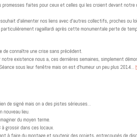
des promesses faites pour ceux et celles qui les croient devant notr
 souhait d’alimenter nos liens avec d’autres collectifs, proches ou l
 particulièrement ragaillardi après cette monumentale perte de temp
que de connaître une crise sans précédent.
rer notre existence nous a, ces dernières semaines, simplement démo
e Séance sous leur fenêtre mais on est d’humeur un peu plus 2014…
Rien de signé mais on a des pistes sérieuses…
n nouveau lieu.
 imaginer du moyen terme.
3 à grossir dans ces locaux.
uant à faire du montage et soutenir des projets, entrecoupés de dis