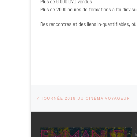
Plus de 6 000 DVD vendus
Plus de 2000 heures de formations à l’audiovisu
Des rencontres et des liens in-quantifiables, où 
Parcourir les articles
Article précédent
TOURNÉE 2018 DU CINÉMA VOYAGEUR
{
b