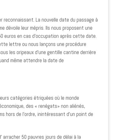
er reconnaissant. La nouvelle date du passage à
sme dévoile leur mépris. Ils nous proposent une
350 euros en cas d’occupation après cette date.
cette lettre ou nous lançons une procédure
 sous les oripeaux d’une gentille cantine derrière
a quand même attendre la date de
eurs catégories étriquées où le monde
e économique, des « renégats» non aliénés,
ms hors de l’ordre, inintéressant d’un point de
 arracher 50 pauvres jours de délai à la