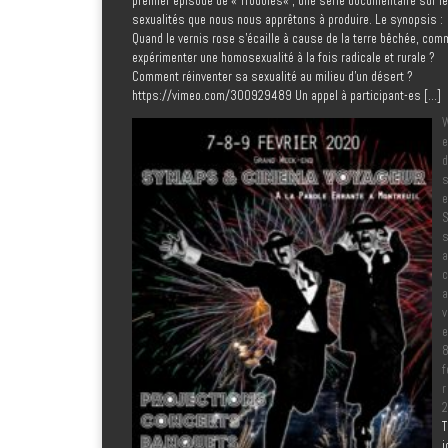
premier épisode de « Troubles« , une série documentaire sur l
sexualités que nous nous apprêtons à produire. Le synopsis :
Quand le vernis rose s’écaille à cause de la terre bêchée, com
expérimenter une homosexualité à la fois radicale et rurale ?
Comment réinventer sa sexualité au milieu d’un désert ?
https://vimeo.com/300929489 Un appel à participant-es […]
e
d
s
e
S
s
a
c
a
v
e
8
f
r
2
T
j