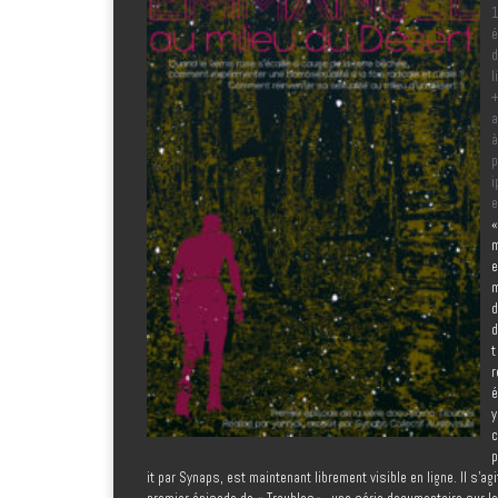
1
é
d
l
a
à
p
i
e
«
e
m
d
d
t
r
é
y
c
p
it par Synaps, est maintenant librement visible en ligne. Il s’agi